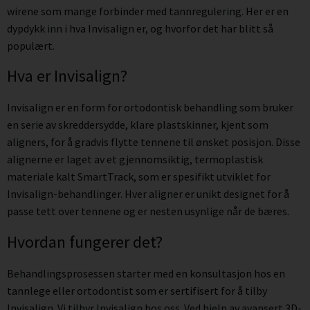
wirene som mange forbinder med tannregulering. Her er en
dypdykk inn i hva Invisalign er, og hvorfor det har blitt så
populært.
Hva er Invisalign?
Invisalign er en form for ortodontisk behandling som bruker
en serie av skreddersydde, klare plastskinner, kjent som
aligners, for å gradvis flytte tennene til ønsket posisjon. Disse
alignerne er laget av et gjennomsiktig, termoplastisk
materiale kalt SmartTrack, som er spesifikt utviklet for
Invisalign-behandlinger. Hver aligner er unikt designet for å
passe tett over tennene og er nesten usynlige når de bæres.
Hvordan fungerer det?
Behandlingsprosessen starter med en konsultasjon hos en
tannlege eller ortodontist som er sertifisert for å tilby
Invisalign. Vi tilbyr Invisalign hos oss. Ved hjelp av avansert 3D-