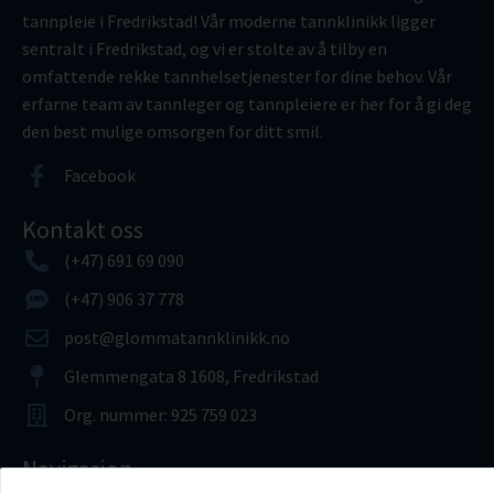
tannpleie i Fredrikstad! Vår moderne tannklinikk ligger
sentralt i Fredrikstad, og vi er stolte av å tilby en
omfattende rekke tannhelsetjenester for dine behov. Vår
erfarne team av tannleger og tannpleiere er her for å gi deg
den best mulige omsorgen for ditt smil.
Facebook
Kontakt oss
(+47) 691 69 090
(+47) 906 37 778
post@glommatannklinikk.no
Glemmengata 8 1608, Fredrikstad
Org. nummer: 925 759 023
Navigasjon