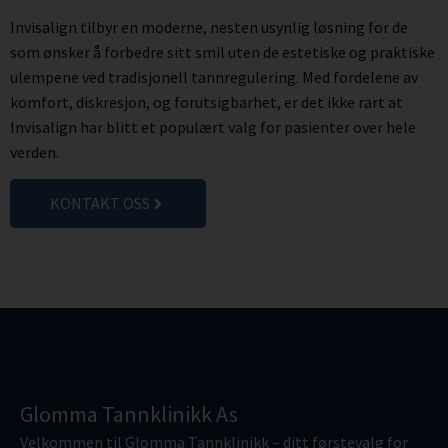
Invisalign tilbyr en moderne, nesten usynlig løsning for de
som ønsker å forbedre sitt smil uten de estetiske og praktiske
ulempene ved tradisjonell tannregulering. Med fordelene av
komfort, diskresjon, og forutsigbarhet, er det ikke rart at
Invisalign har blitt et populært valg for pasienter over hele
verden.
KONTAKT OSS
Glomma Tannklinikk As
Velkommen til Glomma Tannklinikk – ditt førstevalg for