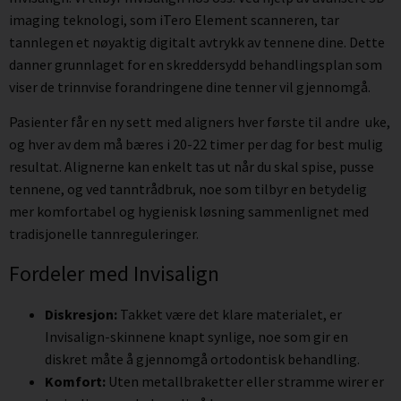
imaging teknologi, som iTero Element scanneren, tar
tannlegen et nøyaktig digitalt avtrykk av tennene dine. Dette
danner grunnlaget for en skreddersydd behandlingsplan som
viser de trinnvise forandringene dine tenner vil gjennomgå.
Pasienter får en ny sett med aligners hver første til andre uke,
og hver av dem må bæres i 20-22 timer per dag for best mulig
resultat. Alignerne kan enkelt tas ut når du skal spise, pusse
tennene, og ved tanntrådbruk, noe som tilbyr en betydelig
mer komfortabel og hygienisk løsning sammenlignet med
tradisjonelle tannreguleringer.
Fordeler med Invisalign
Diskresjon:
Takket være det klare materialet, er
Invisalign-skinnene knapt synlige, noe som gir en
diskret måte å gjennomgå ortodontisk behandling.
Komfort:
Uten metallbraketter eller stramme wirer er